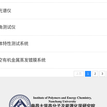
光谱仪
角测试仪
体特性测试系统
空有机金属蒸发镀膜系统
上页
1
2
3