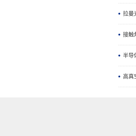
拉曼
接触
半导
高真