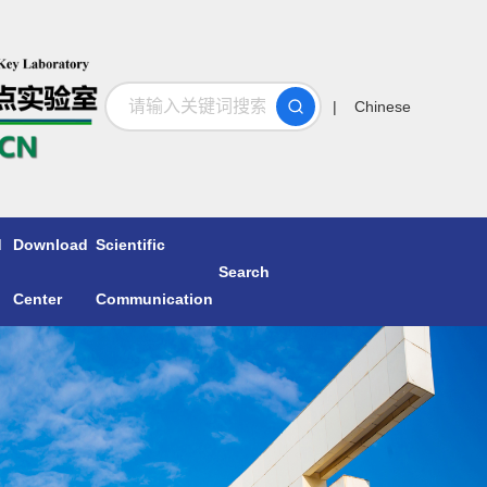
搜索
| Chinese
d
Download
Scientific
Search
Center
Communication