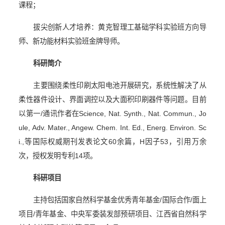
课程；
拔尖创新人才培养：黄克智理工基础学科实验班方向导
师、新功能材料实验班金牌导师。
科研简介
主要围绕柔性印刷太阳电池开展研究，系统性解决了从
柔性器件设计、界面调控以及大面积印刷器件等问题。目前
以第一
/
通讯作者在
Science, Nat. Synth., Nat. Commun., Jo
ule, Adv. Mater., Angew. Chem. Int. Ed., Energ. Environ. Sc
i.,
等国际权威期刊发表论文
60
余篇，
H
因子
53
，引用万余
次，授权发明专利
14
项。
科研项目
主持包括国家自然科学基金优秀青年基金
/
国际合作
/
面上
项目
/
青年基金、中央军委装发部预研项目、江西省自然科学