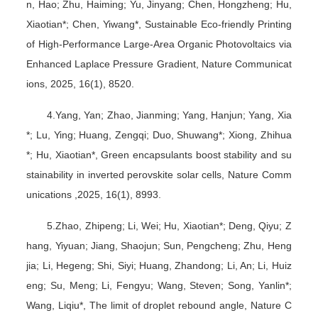
n, Hao; Zhu, Haiming; Yu, Jinyang; Chen, Hongzheng; Hu,
Xiaotian*; Chen, Yiwang*, Sustainable Eco-friendly Printing
of High-Performance Large-Area Organic Photovoltaics via
Enhanced Laplace Pressure Gradient, Nature Communicat
ions, 2025, 16(1), 8520.
4.Yang, Yan; Zhao, Jianming; Yang, Hanjun; Yang, Xia
*; Lu, Ying; Huang, Zengqi; Duo, Shuwang*; Xiong, Zhihua
*; Hu, Xiaotian*, Green encapsulants boost stability and su
stainability in inverted perovskite solar cells, Nature Comm
unications ,2025, 16(1), 8993.
5.Zhao, Zhipeng; Li, Wei; Hu, Xiaotian*; Deng, Qiyu; Z
hang, Yiyuan; Jiang, Shaojun; Sun, Pengcheng; Zhu, Heng
jia; Li, Hegeng; Shi, Siyi; Huang, Zhandong; Li, An; Li, Huiz
eng; Su, Meng; Li, Fengyu; Wang, Steven; Song, Yanlin*;
Wang, Liqiu*, The limit of droplet rebound angle, Nature C