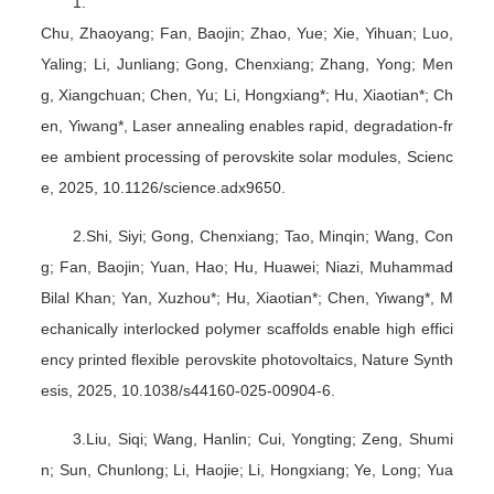
1.
Chu, Zhaoyang; Fan, Baojin; Zhao, Yue; Xie, Yihuan; Luo,
Yaling; Li, Junliang; Gong, Chenxiang; Zhang, Yong; Men
g, Xiangchuan; Chen, Yu; Li, Hongxiang*; Hu, Xiaotian*; Ch
en, Yiwang*, Laser annealing enables rapid, degradation-fr
ee ambient processing of perovskite solar modules, Scienc
e, 2025, 10.1126/science.adx9650.
2.Shi, Siyi; Gong, Chenxiang; Tao, Minqin; Wang, Con
g; Fan, Baojin; Yuan, Hao; Hu, Huawei; Niazi, Muhammad
Bilal Khan; Yan, Xuzhou*; Hu, Xiaotian*; Chen, Yiwang*, M
echanically interlocked polymer scaffolds enable high effici
ency printed flexible perovskite photovoltaics, Nature Synth
esis, 2025, 10.1038/s44160-025-00904-6.
3.Liu, Siqi; Wang, Hanlin; Cui, Yongting; Zeng, Shumi
n; Sun, Chunlong; Li, Haojie; Li, Hongxiang; Ye, Long; Yua