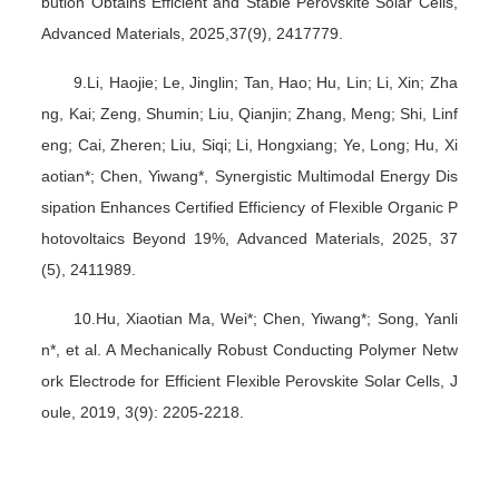
bution Obtains Efficient and Stable Perovskite Solar Cells,
Advanced Materials, 2025,37(9), 2417779.
9.Li, Haojie; Le, Jinglin; Tan, Hao; Hu, Lin; Li, Xin; Zha
ng, Kai; Zeng, Shumin; Liu, Qianjin; Zhang, Meng; Shi, Linf
eng; Cai, Zheren; Liu, Siqi; Li, Hongxiang; Ye, Long; Hu, Xi
aotian*; Chen, Yiwang*, Synergistic Multimodal Energy Dis
sipation Enhances Certified Efficiency of Flexible Organic P
hotovoltaics Beyond 19%, Advanced Materials, 2025, 37
(5), 2411989.
10.Hu, Xiaotian Ma, Wei*; Chen, Yiwang*; Song, Yanli
n*, et al. A Mechanically Robust Conducting Polymer Netw
ork Electrode for Efficient Flexible Perovskite Solar Cells, J
oule, 2019, 3(9): 2205-2218.