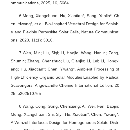
ommunications, 2025, 16, 5684.
6.Meng, Xiangchuan; Hu, Xiaotian*; Song, Yanlin*; Ch
en, Yiwang*, et al. Bio-Inspired Vertebral Design for Scalabl
e and Flexible Perovskite Solar Cells, Nature Communicati
ons, 2020, 11(1): 3016.
7.Wen, Min; Liu, Siqi; Li, Haojie; Wang, Hanlin; Zeng,
Shumin; Zhang, Chenzhuo; Liu, Qianjin; Li, Lei; Li, Hongxi
ang; Hu, Xiaotian*; Chen, Yiwang*, Ambient Processing of
High-Efficiency Organic Solar Modules Enabled by Radical
Scavengers, Angewandte Chemie International Edition, 20
25, e202510765
8.Wang, Cong; Gong, Chenxiang; Ai, Wei; Fan, Baojin;
Meng, Xiangchuan; Shi, Siyi; Hu, Xiaotian*; Chen, Yiwang*,
A Wenzel Interfaces Design for Homogeneous Solute Distri