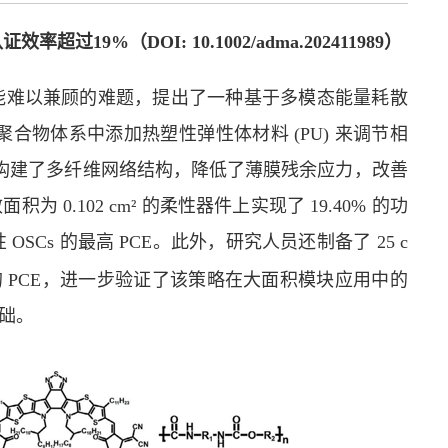
认证效率超过
19%
（
DOI: 10.1002/adma.202411989
）
能难以兼顾的难题，提出了一种基于多模态能量耗散
聚合物体系中添加热塑性弹性体材料
(PU)
来调节相
构建了多纤维网络结构，降低了薄膜残余应力，改善
效面积为
0.102 cm
²
的柔性器件上实现了
19.40%
的功
性
OSCs
的最高
PCE
。此外，研究人员还制备了
25 c
的
PCE
，进一步验证了该策略在大面积模块应用中的
础。