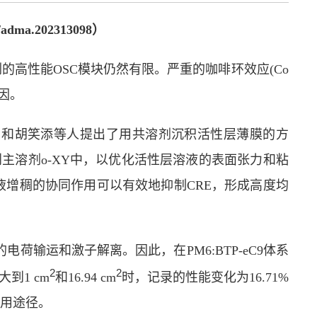
/adma.202313098
）
刷的高性能
OSC
模块仍然有限。严重的咖啡环效应
(Co
因。
）和胡笑添等人提出了用共溶剂沉积活性层薄膜的方
到主溶剂
o-XY
中，以优化活性层溶液的表面张力和粘
液增稠的协同作用可以有效地抑制
CRE
，形成高度均
的电荷输运和激子解离。因此，在
PM6:BTP-eC9
体系
2
2
大到
1 cm
和
16.94 cm
时，记录的性能变化为
16.71%
通用途径。