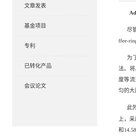
文章发表
Ad
基金项目
尽
ffee-ri
专利
为
已转化产品
法。将
度等流
会议论文
匀的大
此
上，采
和
14.5