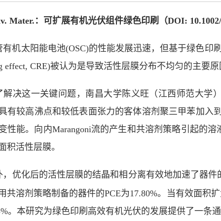
v. Mater.
：可扩展有机光伏组件绿色印刷（
DOI: 10.1002
管有机太阳能电池
(OSC)
的性能发展迅速，但基于绿色印
ng effect, CRE)
被认为是导致活性层膜分布不均匀的主要原
了解决这一关键问题，南昌大学陈义旺（江西师范大学
具有较高沸点和较低表面张力的客体溶剂聚三甲苯加入
变性能。向内
Marangoni
流的产生和共溶剂策略引起的溶
面积活性层膜。
外，优化后的活性层膜的结晶和相分离有效地加速了器件
用共溶剂策略制备的器件的
PCE
为
17.80%
。当有效面积扩
8%
。本研究为绿色印刷高效有机光伏的发展提供了一条