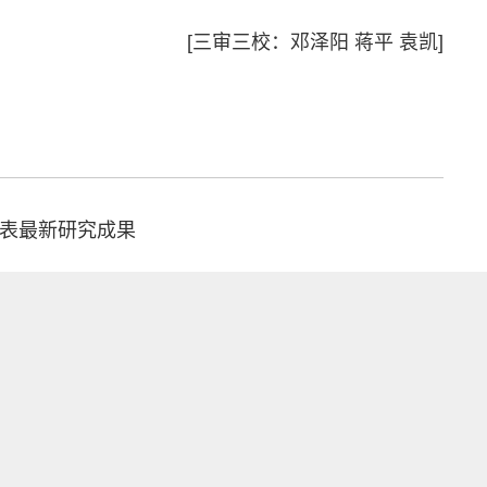
[三审三校：邓泽阳 蒋平 袁凯]
上发表最新研究成果