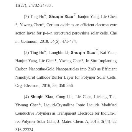
11(27), 24782-24788 .
#
#
(2)
Ting Hu
,
Shuqin Xiao
, hanjun Yang, Lie Chen
*, Yiwang Chen*, Cerium oxide as an efficient electron extr
action layer for p–i–n structured perovskite solar cells, Che
m. Commun., 2018, 54(5): 471-474.
#
#
(3)
Ting Hu
, Longbin Li,
Shuqin Xiao
, Kai Yuan,
Hanjun Yang, Lie Chen*, Yiwang Chen*, In Situ Implanting
Carbon Nanotube-Gold Nanoparticles into ZnO as Efficient
Nanohybrid Cathode Buffer Layer for Polymer Solar Cells,
Org. Electron., 2016, 38, 350-356.
(4)
Shuqin Xiao
, Cong Liu, Lie Chen, Licheng Tan,
Yiwang Chen*, Liquid-Crystalline Ionic Liquids Modified
Conductive Polymers as Transparent Electrode for Indium-F
ree Polymer Solar Cells, J. Mater. Chem. A, 2015, 3(44): 22
316-22324.