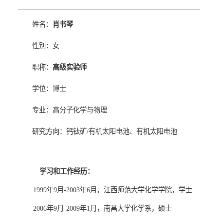
姓名：
肖书琴
性别：女
职称：
高级实验师
学位：博士
专业：高分子化学与物理
研究方向：
钙钛矿/有机太阳电池、
有机太阳电池
学习和工作经历：
1999
年
9
月
-2003
年
6
月
，江西师范大学化学学院，学士
2006
年
9
月
-2009
年
1
月，南昌大学化学系，硕士