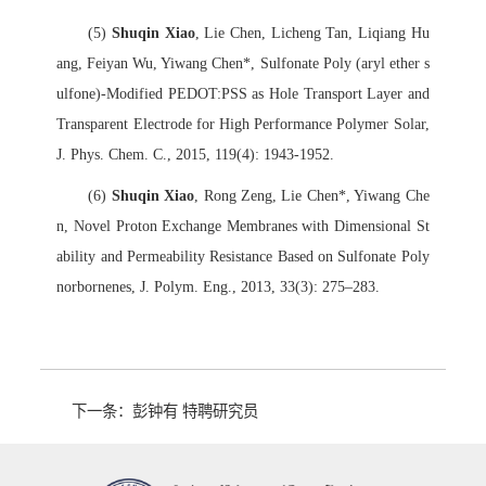
(5)
Shuqin Xiao
, Lie Chen, Licheng Tan, Liqiang Hu
ang, Feiyan Wu, Yiwang Chen*, Sulfonate Poly (aryl ether s
ulfone)-Modified PEDOT:PSS as Hole Transport Layer and
Transparent Electrode for High Performance Polymer Solar,
J. Phys. Chem. C., 2015, 119(4): 1943-1952.
(6)
Shuqin Xiao
, Rong Zeng, Lie Chen*, Yiwang Che
n, Novel Proton Exchange Membranes with Dimensional St
ability and Permeability Resistance Based on Sulfonate Poly
norbornenes, J. Polym. Eng., 2013, 33(3): 275–283.
下一条：彭钟有 特聘研究员