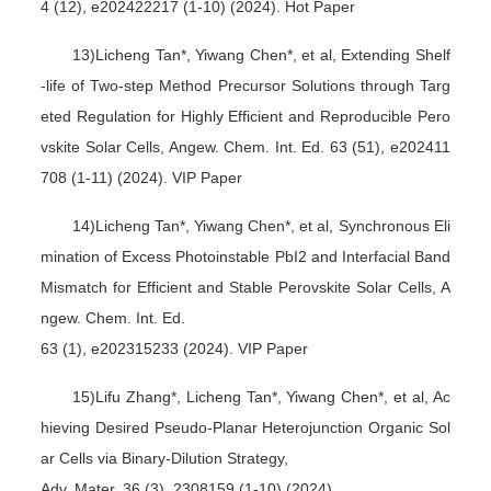
4 (12), e202422217 (1-10) (2024). Hot Paper
13)Licheng Tan*, Yiwang Chen*, et al, Extending Shelf
-life of Two-step Method Precursor Solutions through Targ
eted Regulation for Highly Efficient and Reproducible Pero
vskite Solar Cells, Angew. Chem. Int. Ed. 63 (51), e202411
708 (1-11) (2024). VIP Paper
14)Licheng Tan*, Yiwang Chen*, et al, Synchronous Eli
mination of Excess Photoinstable PbI2 and Interfacial Band
Mismatch for Efficient and Stable Perovskite Solar Cells, A
ngew. Chem. Int. Ed.
63 (1), e202315233 (2024). VIP Paper
15)Lifu Zhang*, Licheng Tan*, Yiwang Chen*, et al, Ac
hieving Desired Pseudo-Planar Heterojunction Organic Sol
ar Cells via Binary-Dilution Strategy,
Adv. Mater. 36 (3), 2308159 (1-10) (2024)