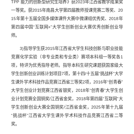
TPP
能力的创新型研究生培养》获
2023
年江西省教学成果奖
一等奖。获
2015
年南昌大学第四届教师授课竞赛二等奖、
20
15
年第十五届全国多媒体课件大赛中微课组优秀奖、
2018
年
第四届中国“互联网
+
”大学生创新创业大赛优秀创新创业导
师。
3)
指导学生获
2015
年江西省大学生科技创新与职业技能
竞赛化学实验（非专业类和专业类）赛项本科组一等奖各
1
项，特评为优秀指导老师。指导本科生研究课题获国家级大
学生创新创业训练计划项目
7
项，第十四
/
十五届“挑战杯”大学
生课外学术科技作品竞赛江西省三等奖
2
项，
2016
年“创青春”
大学生创业计划竞赛江西省银奖，
2018
年“创青春”大学生创
业计划竞赛全国铜奖
/
江西省金奖，
2018
年第四届“互联网”大
学生创新创业大赛全国铜奖
/
江西省金奖，
2025
年第十九届
“挑战杯”江西省大学生课外学术科技作品竞赛江西省二等
奖。