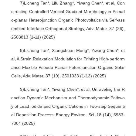
7)Licheng Tan*, Lifu Zhang*, Yiwang Chen*, et al, Con
structing Controlled Vertical Gradient Morphology in Pseud
o-planar Heterojunction Organic Photovoltaics via Self-ass
embled Interface Orthogonal Strategy, Adv. Mater. 37 (26),
2503813 (1-11) (2025)
8)Licheng Tan*, Xiangchuan Meng*, Yiwang Chen*, et
al, A Strain Relaxation Modulation for Printing High-perform
ance Flexible Pseudo-Planar Heterojunction Organic Solar
Cells, Adv. Mater. 37 (19), 2501033 (1-13) (2025)
9)Licheng Tan*, Yiwang Chen*, et al, Unraveling the R
eaction Dynamic Mechanism and Thermodynamic Pathwa
y of Lead Iodide and Organic Cations in Two-step Sequenti
al Deposition Process, Energy Environ. Sci. 18 (14), 6983-
7004 (2025)