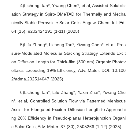
4)Licheng Tan*, Yiwang Chen*, et al, Assisted Solubiliz
ation Strategy in Spiro-OMeTAD for Thermally and Mecha
nically Stable Perovskite Solar Cells, Angew. Chem. Int. Ed.
64 (15), e202424191 (1-11) (2025)
5)Lifu Zhang*, Licheng Tan*, Yiwang Chen*, et al, Pres
sure-Modulated Molecular Stacking Strategy Extends Excit
on Diffusion Length for Thick-film (300 nm) Organic Photov
oltaics Exceeding 19% Efficiency, Adv. Mater. DOI: 10.100
2/adma.202514047 (2025)
6)Licheng Tan*, Lifu Zhang*, Yaxin Zhai*, Yiwang Che
n*, et al, Controlled Solution Flow via Patterned Meniscus
Assist for Elongated Exciton Diffusion Length to Approachi
ng 20% Efficiency in Pseudo-planar Heterojunction Organi
c Solar Cells, Adv. Mater. 37 (30), 2505266 (1-12) (2025)