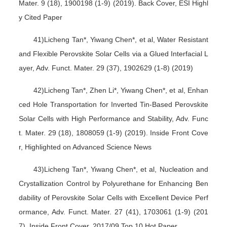
Mater. 9 (18), 1900198 (1-9) (2019). Back Cover, ESI Highl
y Cited Paper
41)Licheng Tan*, Yiwang Chen*, et al, Water Resistant
and Flexible Perovskite Solar Cells via a Glued Interfacial L
ayer, Adv. Funct. Mater. 29 (37), 1902629 (1-8) (2019)
42)Licheng Tan*, Zhen Li*, Yiwang Chen*, et al, Enhan
ced Hole Transportation for Inverted Tin-Based Perovskite
Solar Cells with High Performance and Stability, Adv. Func
t. Mater. 29 (18), 1808059 (1-9) (2019). Inside Front Cove
r, Highlighted on Advanced Science News
43)Licheng Tan*, Yiwang Chen*, et al, Nucleation and
Crystallization Control by Polyurethane for Enhancing Ben
dability of Perovskite Solar Cells with Excellent Device Perf
ormance, Adv. Funct. Mater. 27 (41), 1703061 (1-9) (201
7). Inside Front Cover, 2017/09 Top 10 Hot Paper