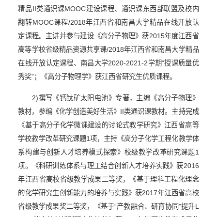
精品
II
类通识课
MOOC
建设课程、通识课东西部联盟及校内
翻转
MOOC
课程
/2018
年江西省和南昌大学精品在线开放认
定课程。主讲并参与建设《高分子物理》获
2015
年度江西省
高等学校省级精品资源共享课
/2018
年江西省和南昌大学精品
在线开放认定课程、南昌大学
2020-2021-2
学期“授课质量优
秀奖”；《高分子物理学》获江西省研究生优质课程。
2)
撰写《钙钛矿太阳电池》专著，主编《高分子物理》
教材，参编《化学创造美好生活》
II
类通识课教材。主持完成
《基于高分子化学微课建设的讨论式教学研究》江西省高等
学校教学改革研究课题
1
项，主持《高分子化学工程化教学体
系构建与创新人才培养模式探索》校级教学改革研究课题
1
项。《科研训练体系与理工结合创新人才培养实践》获
2016
年江西省高校省级教学成果二等奖，《基于理科工程化理念
的化学研究生创新能力的培养与实践》获
2017
年江西省高校
省级教学成果奖二等奖，《基于“产教融合、研育协同”提升
L