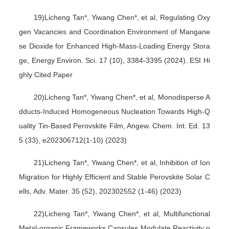
19)Licheng Tan*, Yiwang Chen*, et al, Regulating Oxy
gen Vacancies and Coordination Environment of Mangane
se Dioxide for Enhanced High-Mass-Loading Energy Stora
ge, Energy Environ. Sci. 17 (10), 3384-3395 (2024). ESI Hi
ghly Cited Paper
20)Licheng Tan*, Yiwang Chen*, et al, Monodisperse A
dducts-Induced Homogeneous Nucleation Towards High-Q
uality Tin-Based Perovskite Film, Angew. Chem. Int. Ed. 13
5 (33), e202306712(1-10) (2023)
21)Licheng Tan*, Yiwang Chen*, et al, Inhibition of Ion
Migration for Highly Efficient and Stable Perovskite Solar C
ells, Adv. Mater. 35 (52), 202302552 (1-46) (2023)
22)Licheng Tan*, Yiwang Chen*, et al, Multifunctional
Metal-organic Frameworks Capsules Modulate Reactivity o