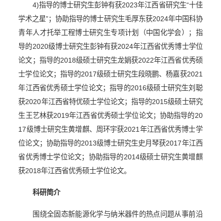
4)
指导的博士研究生彭钟有获
2023
年江西省研究生“十佳
学术之星”；协助指导的博士研究生毛厚东获
2024
年中国科协
青年人才托举工程博士研究生专项计划（中国化学会）；指
导的
2020
级博士研究生彭钟有获
2024
年江西省优秀博士学位
论文；指导的
2018
级硕士研究生龙娟获
2022
年江西省优秀硕
士学位论文；指导的
2017
级硕士研究生段晓鹏、杨嘉获
2021
年江西省优秀硕士学位论文；指导的
2016
级硕士研究生刘聪
获
2020
年江西省特优硕士学位论文；指导的
2015
级硕士研究
生王艺林获
2019
年江西省优秀硕士学位论文；协助指导的
20
17
级博士研究生黄增麒、周环宇获
2021
年江西省优秀博士学
位论文；协助指导的
2013
级博士研究生史月琴获
2017
年江西
省优秀博士学位论文；协助指导的
2014
级硕士研究生黄增麒
获
2018
年江西省优秀硕士学位论文。
科研简介
围绕全固态新能源化学与纳米器件的热点问题从事前沿