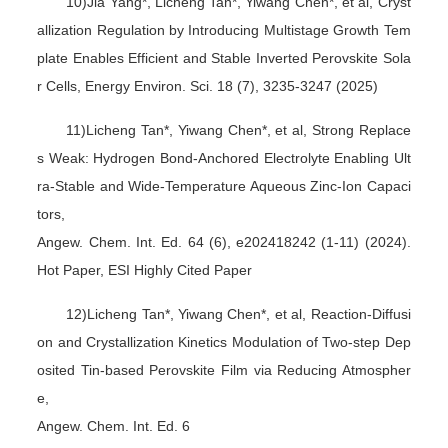
10)Jia Yang*, Licheng Tan*, Yiwang Chen*, et al, Cryst
allization Regulation by Introducing Multistage Growth Tem
plate Enables Efficient and Stable Inverted Perovskite Sola
r Cells, Energy Environ. Sci. 18 (7), 3235-3247 (2025)
11)Licheng Tan*, Yiwang Chen*, et al, Strong Replace
s Weak: Hydrogen Bond-Anchored Electrolyte Enabling Ult
ra-Stable and Wide-Temperature Aqueous Zinc-Ion Capaci
tors,
Angew. Chem. Int. Ed. 64 (6), e202418242 (1-11) (2024).
Hot Paper, ESI Highly Cited Paper
12)Licheng Tan*, Yiwang Chen*, et al, Reaction-Diffusi
on and Crystallization Kinetics Modulation of Two-step Dep
osited Tin-based Perovskite Film via Reducing Atmospher
e,
Angew. Chem. Int. Ed. 6