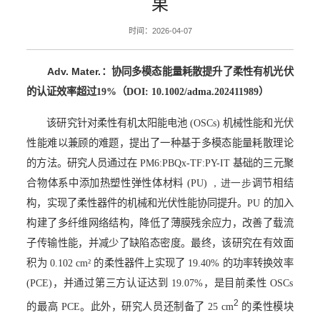
果
时间：2026-04-07
Adv. Mater.
：协同多模态能量耗散提升了柔性有机光伏
的认证效率超过
19%
（
DOI: 10.1002/adma.202411989
）
该研究针对柔性有机太阳能电池
(OSCs)
机械性能和光伏
性能难以兼顾的难题，提出了一种基于多模态能量耗散理论
的方法。研究人员通过在
PM6:PBQx-TF:PY-IT
基础的三元聚
合物体系中添加热塑性弹性体材料
(PU) ，进一步
调节相结
构，实现了柔性器件的机械和光伏性能协同提升。
PU
的加入
构建了多纤维网络结构，降低了薄膜残余应力，改善了载流
子传输性能，并减少了缺陷态密度。最终，该研究在有效面
积为
0.102 cm
²
的柔性器件上实现了
19.40%
的功率转换效率
(PCE)
，并通过第三方认证达到
19.07%
，是目前柔性
OSCs
2
的最高
PCE
。此外，研究人员还制备了
25 cm
的柔性模块