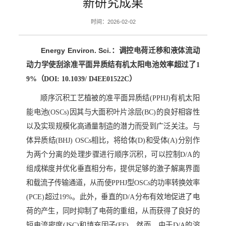
新研究成果
时间：2026-02-02
Energy Environ. Sci.
：调控电荷迁移和液体流动
动力学使刮涂准平面异质结有机太阳电池效率超过了
1
9%
（
DOI: 10.1039/
D4EE01522C
）
顺序沉积工艺植被的准平面异质结
(PPHJ)
有机太阳
能电池
(OSCs)
因其与大面积叶片涂层
(BC)
的良好相容性
以及实现规模化高通量制造的潜力而受到广泛关注。与
体异质结
(BHJ) OSCs
相比，将给体
(D)
和受体
(A)
分别作
为两个分离的处理步骤进行顺序沉积，可以控制
D/A
的
组成梯度并优化垂直相分布，提供足够的激子解离界面
和载流子传输通道，从而使
PPHJ
型
OSCs
的功率转换效率
(PCE)
超过
19%
。此外，垂直的
D/A
分布有效地促进了电
荷的产生，同时抑制了电荷的重组，从而获得了良好的
短电流密度
(JSC)
和填充因子
(FF)
。然而，由于
D/A
的溶