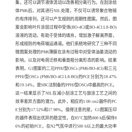
集，还可以调节液体流动以改善相分离行为。在刮涂给
体
PM6
后，对其进行
NIL
处理，不仅可以诱导聚合物链
的有序排列，还可以产生规则的周期性图案。然后，图
案会影响叶片涂层过程中受体
(BO-4Cl
或
BO-4Cl:L8-BO)
溶液的流动，有助于受体的填充，增加激子解离界面，
形成规则的电荷输运通道。他们系统地研究了三种不同
微图案处理的
PM6
薄膜在涂布过程中对受体油墨流动的
影响，以及对电荷迁移和垂直相分离形态的影响。结果
表明，
G1
图案的二元
PPHJ
型
OSCs (PM6/BO-4Cl)
和三元
PPHJ
型
OSCs (PM6/BO-4Cl:L8-BO)
的
PCE
分别为
18.47%
和
19.14%
，是
SBC
法制备的
PPHJ
型
OSCs
中最高的
PCE
。
这一结果显示了
NIL
在减小刮涂工艺与旋涂工艺之间的
效率差异方面的潜力。此外，相应的
1.00 cm2
器件的
PC
E
分别为
17.52%
和
17.98%
。值得注意的是，
G1
图案压印
的器件表现出优异的稳定性，在
85
°
C
加热
800 h
后保持
8
6%
的初始
PCE
，在
N2
气氛中进行
500 h
以上的最大功率