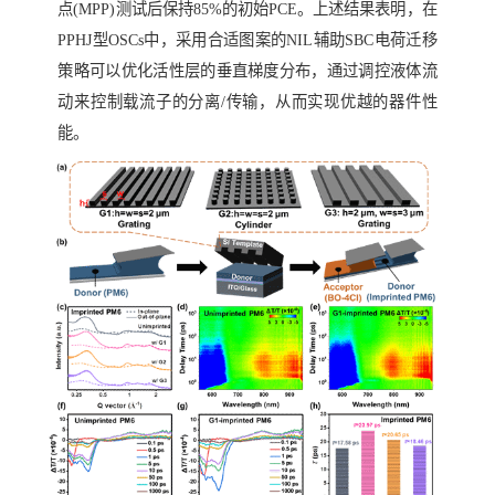
点
(MPP)
测试后保持
85%
的初始
PCE
。上述结果表明，在
PPHJ
型
OSCs
中，采用合适图案的
NIL
辅助
SBC
电荷迁移
策略可以优化活性层的垂直梯度分布，通过调控液体流
动来控制载流子的分离
/
传输，从而实现优越的器件性
能。