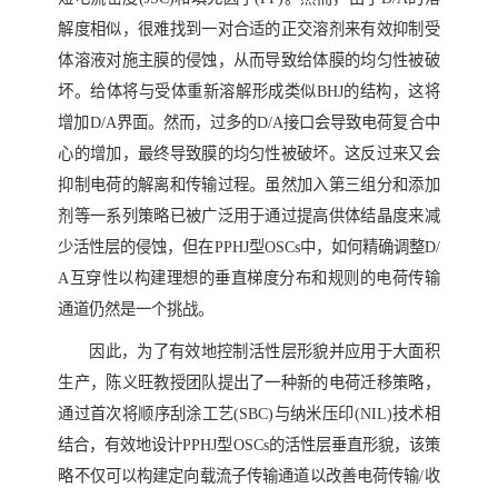
解度相似，很难找到一对合适的正交溶剂来有效抑制受
体溶液对施主膜的侵蚀，从而导致给体膜的均匀性被破
坏。给体将与受体重新溶解形成类似
BHJ
的结构，这将
增加
D/A
界面。然而，过多的
D/A
接口会导致电荷复合中
心的增加，最终导致膜的均匀性被破坏。这反过来又会
抑制电荷的解离和传输过程。虽然加入第三组分和添加
剂等一系列策略已被广泛用于通过提高供体结晶度来减
少活性层的侵蚀，但在
PPHJ
型
OSCs
中，如何精确调整
D/
A
互穿性以构建理想的垂直梯度分布和规则的电荷传输
通道仍然是一个挑战。
因此，为了有效地控制活性层形貌并应用于大面积
生产，陈义旺教授团队提出了一种新的电荷迁移策略，
通过首次将顺序刮涂工艺
(SBC)
与纳米压印
(NIL)
技术相
结合，有效地设计
PPHJ
型
OSCs
的活性层垂直形貌，该策
略不仅可以构建定向载流子传输通道以改善电荷传输
/
收