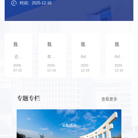
时间：2025-12-16
时间：2025-12-16
时间：2025-12-16
我院多名博士生成功入选2025年中国科协青年科技人...
我校获批1项国家重点研发计划“战略性科技创新合作...
我院陈义旺/谈利承教授团队在《Adv. Mater.》上发...
我院陈义旺/胡笑添教授团队在《Adv. Mater》上发表...
近日，中国科协正式公布2025年青年科技人才培育工程博士生专...
本网讯（科学技术处）近日，我校陈义旺教授牵头的国家重点研...
Adv. Mater.：通过二元稀释策略实现理想化准平面异质结有机太...
Adv. Mater.：可扩展有机光伏组件绿色印刷（DOI: 10.1002/adm...
2026-
2025-
2025-
2025-
07-22
12-16
12-16
12-16
专题专栏
查看更多
文化活动