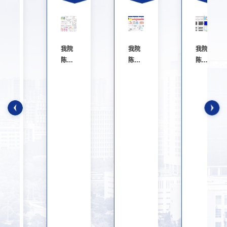
我院
我院
我院
陈义
陈义
陈义
旺/谈
旺/胡
旺/谈
利承
笑添
利承
教授
教授
教授
团队
团队
团队
e》
在
在
在
《Adv.
《Joule》
《Angew.
Mater.》
上发
Chem.
上发
表最
Int.
表最
新研
Ed.》
新研
究成
上发
究成
果
表最
果
新研
究...